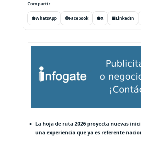
Compartir
🟢
WhatsApp
🔵
Facebook
⚫
X
🟦
LinkedIn
La hoja de ruta 2026 proyecta nuevas inic
una experiencia que ya es referente nacion