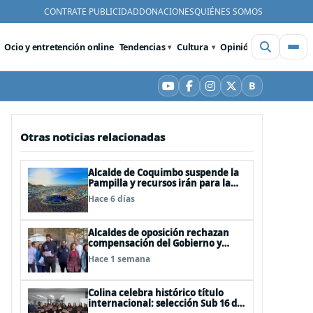
CONTRATE PUBLICIDAD
DONACIONES
QUIÉNES SOMOS
Ocio y entretención online
Tendencias
Cultura
Opinión
Videos
De
B
YouTube
Facebook
Instagram
X
Bluesky
Otras noticias relacionadas
Alcalde de Coquimbo suspende la
Pampilla y recursos irán para la
reconstrucción
Hace 6 días
Alcaldes de oposición rechazan
compensación del Gobierno y
critican tono usado para
Hace 1 semana
descalificarlos
Colina celebra histórico título
internacional: selección Sub 16 de