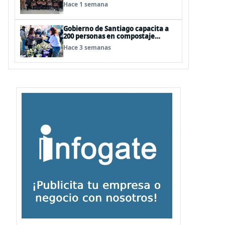
vóleibol campeona invicta en
Hace 1 semana
EEUU
Gobierno de Santiago capacita a
200 personas en compostaje
comunitario con "Nos
Hace 3 semanas
Compostamos Bien II"