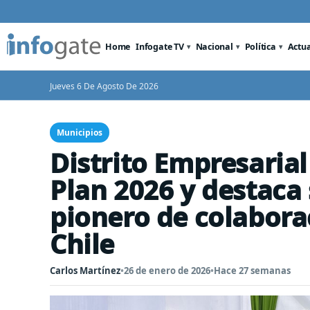
Home
Infogate TV
Nacional
Política
Actu
Jueves 6 De Agosto De 2026
Municipios
Distrito Empresaria
Plan 2026 y destac
pionero de colabora
Chile
Carlos Martínez
•
26 de enero de 2026
•
Hace 27 semanas