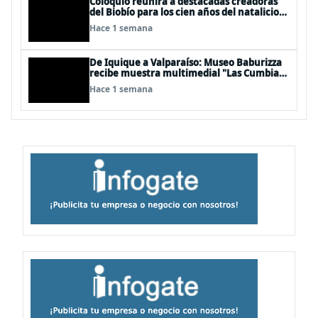
Coloquio reunirá a destacadas creadoras
del Biobío para los cien años del natalicio
del artista textil y artesano tomecino
Hace 1 semana
Héctor Herrera “El Pajarero”
De Iquique a Valparaíso: Museo Baburizza
recibe muestra multimedial "Las Cumbias
que escuchamos allá arriba"
Hace 1 semana