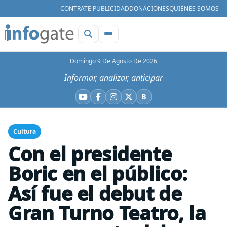
CONTRATE PUBLICIDAD
DONACIONES
QUIÉNES SOMOS
Domingo 9 De Agosto De 2026
Informar, analizar, anticipar
B
YouTube
Facebook
Instagram
X
Bluesky
Cultura
Con el presidente
Boric en el público:
Así fue el debut de
Gran Turno Teatro, la