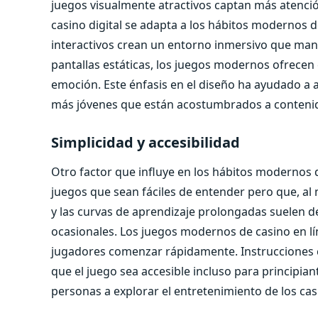
juegos visualmente atractivos captan más atenció
casino digital se adapta a los hábitos modernos d
interactivos crean un entorno inmersivo que man
pantallas estáticas, los juegos modernos ofrecen 
emoción. Este énfasis en el diseño ha ayudado a 
más jóvenes que están acostumbrados a contenido
Simplicidad y accesibilidad
Otro factor que influye en los hábitos modernos d
juegos que sean fáciles de entender pero que, al
y las curvas de aprendizaje prolongadas suelen de
ocasionales.
Los juegos modernos de casino en lí
jugadores comenzar rápidamente. Instrucciones cl
que el juego sea accesible incluso para principian
personas a explorar el entretenimiento de los casi