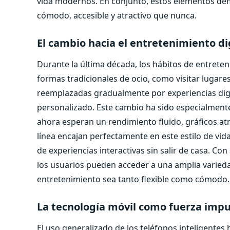
vida modernos. En conjunto, estos elementos dem
cómodo, accesible y atractivo que nunca.
El cambio hacia el entretenimiento di
Durante la última década, los hábitos de entrete
formas tradicionales de ocio, como visitar lugares
reemplazadas gradualmente por experiencias digi
personalizado. Este cambio ha sido especialmente
ahora esperan un rendimiento fluido, gráficos at
línea encajan perfectamente en este estilo de vida
de experiencias interactivas sin salir de casa. Co
los usuarios pueden acceder a una amplia varied
entretenimiento sea tanto flexible como cómodo.
La tecnología móvil como fuerza impu
El uso generalizado de los teléfonos inteligentes