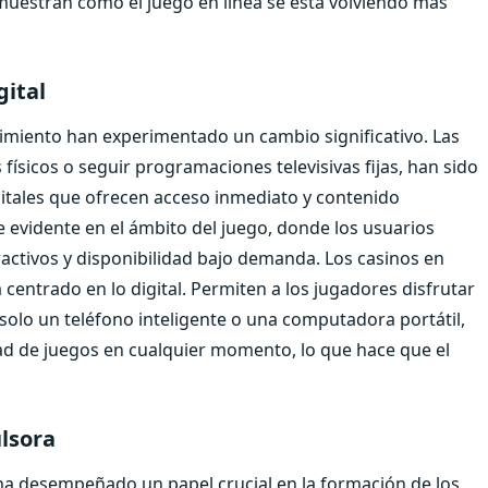
uestran cómo el juego en línea se está volviendo más
gital
nimiento han experimentado un cambio significativo. Las
 físicos o seguir programaciones televisivas fijas, han sido
tales que ofrecen acceso inmediato y contenido
 evidente en el ámbito del juego, donde los usuarios
ractivos y disponibilidad bajo demanda.
Los casinos en
 centrado en lo digital. Permiten a los jugadores disfrutar
n solo un teléfono inteligente o una computadora portátil,
ad de juegos en cualquier momento, lo que hace que el
lsora
 ha desempeñado un papel crucial en la formación de los