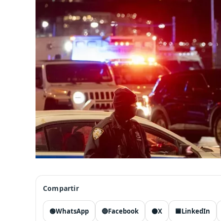
Compartir
🟢
WhatsApp
🔵
Facebook
⚫
X
🟦
LinkedIn