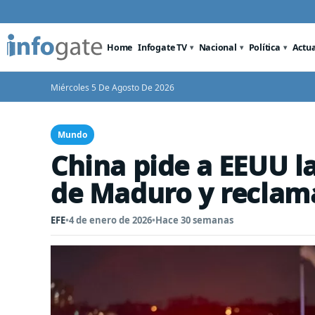
Home
Infogate TV
Nacional
Política
Actu
Miércoles 5 De Agosto De 2026
Mundo
China pide a EEUU l
de Maduro y reclam
EFE
•
4 de enero de 2026
•
Hace 30 semanas