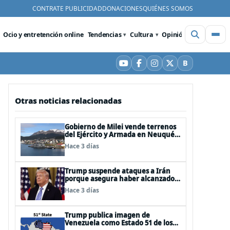
CONTRATE PUBLICIDAD
DONACIONES
QUIÉNES SOMOS
Ocio y entretención online
Tendencias
Cultura
Opinión
Videos
De
B
YouTube
Facebook
Instagram
X
Bluesky
Otras noticias relacionadas
Gobierno de Milei vende terrenos
del Ejército y Armada en Neuquén
y Ushuaia
Hace 3 días
Trump suspende ataques a Irán
porque asegura haber alcanzado
«las bases de un acuerdo»
Hace 3 días
Trump publica imagen de
Venezuela como Estado 51 de los