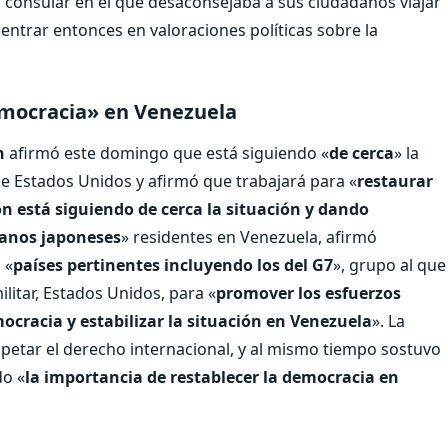
o consular en el que desaconsejaba a sus ciudadanos viajar
 entrar entonces en valoraciones políticas sobre la
emocracia» en Venezuela
n
afirmó este domingo que está siguiendo «
de cerca
» la
 de Estados Unidos y afirmó que trabajará para «
restaurar
ón está siguiendo de cerca la situación y dando
danos japoneses
» residentes en Venezuela, afirmó
 «
países pertinentes incluyendo los del G7
», grupo al que
ilitar, Estados Unidos, para «
promover los esfuerzos
cracia y estabilizar la situación en Venezuela
». La
spetar el derecho internacional, y al mismo tiempo sostuvo
do «
la importancia de restablecer la democracia en