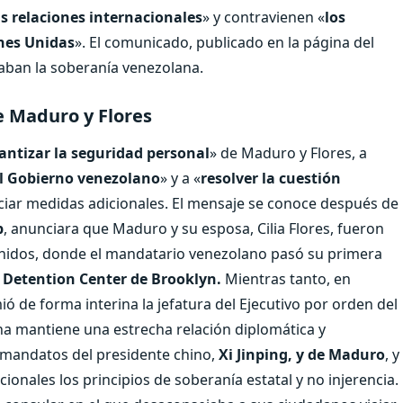
as relaciones internacionales
» y contravienen «
los
ones Unidas
». El comunicado, publicado en la página del
aban la soberanía venezolana.
e Maduro y Flores
antizar la seguridad personal
» de Maduro y Flores, a
al Gobierno venezolano
» y a «
resolver la cuestión
nciar medidas adicionales. El mensaje se conoce después de
p
, anunciara que Maduro y su esposa, Cilia Flores, fueron
Unidos, donde el mandatario venezolano pasó su primera
 Detention Center de Brooklyn.
Mientras tanto, en
ó de forma interina la jefatura del Ejecutivo por orden del
ina mantiene una estrecha relación diplomática y
 mandatos del presidente chino,
Xi Jinping, y de Maduro
, y
onales los principios de soberanía estatal y no injerencia.