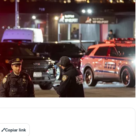
🔗
Copiar link