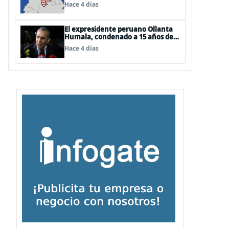
EEUU
Hace 4 días
El expresidente peruano Ollanta
Humala, condenado a 15 años de
cárcel, sale libre al anularse su
Hace 4 días
caso