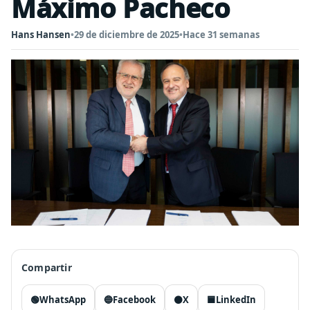
Máximo Pacheco
Hans Hansen
•
29 de diciembre de 2025
•
Hace 31 semanas
Compartir
🟢
WhatsApp
🔵
Facebook
⚫
X
🟦
LinkedIn