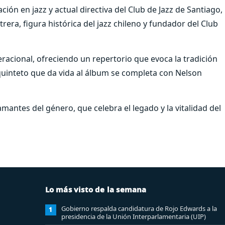
ión en jazz y actual directiva del Club de Jazz de Santiago,
rera, figura histórica del jazz chileno y fundador del Club
eracional, ofreciendo un repertorio que evoca la tradición
l quinteto que da vida al álbum se completa con Nelson
mantes del género, que celebra el legado y la vitalidad del
Lo más visto de la semana
Gobierno respalda candidatura de Rojo Edwards a la
1
presidencia de la Unión Interparlamentaria (UIP)