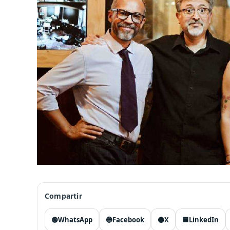
Compartir
🟢
WhatsApp
🔵
Facebook
⚫
X
🟦
LinkedIn