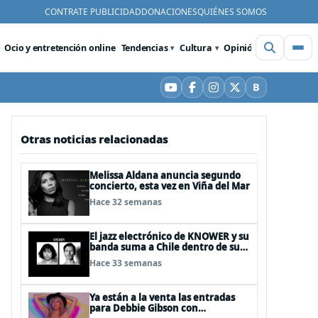
CONTRATE PUBLICIDAD
DONACIONES
QUIÉNES SOMOS
Ocio y entretención online
Tendencias
Cultura
Opinión
Videos
De
B
YouTube
Facebook
Instagram
X
Bluesky
Otras noticias relacionadas
Melissa Aldana anuncia segundo
concierto, esta vez en Viña del Mar
Hace 32 semanas
El jazz electrónico de KNOWER y su
banda suma a Chile dentro de su
gira "KNOWER TOUR 2026": 16 de
Hace 33 semanas
mayo
Ya están a la venta las entradas
para Debbie Gibson con