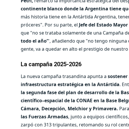
Petri,
remarcó la importancia estratégica del des
continente blanco donde la Argentina tiene q
más historia tiene en la Antártida Argentina, ten
próceres". Por su parte, el
Jefe del Estado Mayor
que "no se trataba solamente de una Campaña de
todo el año’
", añadiendo que "no tengo ninguna d
gente, va a quedar en alto el prestigio de nuestro
La campaña 2025-2026
La nueva campaña trasandina apunta a
sostener 
infraestructura estratégica en la Antártida
. En
la segunda fase del plan de desarrollo de la Ba
científico–espacial de la CONAE en la Base Belg
Cámara, Decepción, Melchior y Primavera.
Para
las Fuerzas Armadas
, junto a equipos científico
zarpó con 313 tripulantes, retomando su rol central