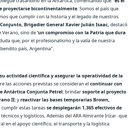
pliegue trasandino en la Antártica, comentando que "
es el
ue proyectarse bicontinentalmente
. Somos el país que
emos que cumplir con la historia y el legado de nuestros
 Conjunto, Brigadier General Xavier Julián Isaac,
destacó
 Verano, sino de
‘un compromiso con la Patria que dura
uda que, por el profesionalismo y la valía de nuestra
 bendito país, Argentina".
su actividad científica y asegurar la operatividad de la
tre las acciones previstas se consideran el
continuar con
se Antártica Conjunta Petrel
; brindar
soporte al proyecto
rano II
; y
reactivar las bases temporarias Brown,
 cumplir estas tareas
se desplegarán 1.365 efectivos de
s, técnicos y logísticos. Además del ARA Almirante Irízar -que
 en el apoyo científico, el transporte y la logística