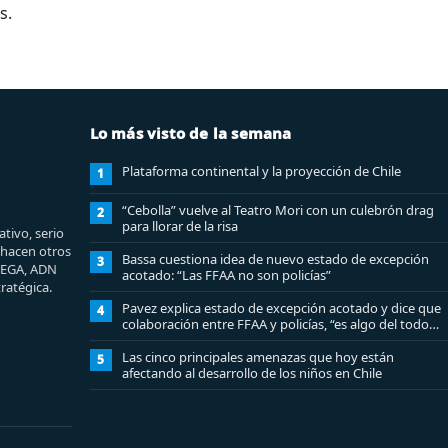
s.
Lo más visto de la semana
Plataforma continental y la proyección de Chile
1
“Cebolla” vuelve al Teatro Mori con un culebrón drag
2
para llorar de la risa
tivo, serio
e hacen otros
Bassa cuestiona idea de nuevo estado de excepción
3
MEGA, ADN
acotado: “Las FFAA no son policías”
ratégica.
Pavez explica estado de excepción acotado y dice que
4
colaboración entre FFAA y policías, “es algo del todo
pertinente analizar”
Las cinco principales amenazas que hoy están
5
afectando al desarrollo de los niños en Chile