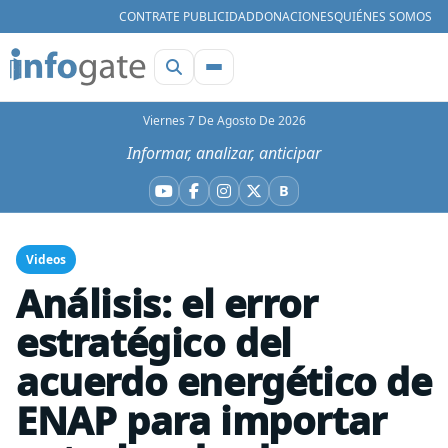
CONTRATE PUBLICIDAD
DONACIONES
QUIÉNES SOMOS
Viernes 7 De Agosto De 2026
Informar, analizar, anticipar
B
YouTube
Facebook
Instagram
X
Bluesky
Videos
Análisis: el error
estratégico del
acuerdo energético de
ENAP para importar