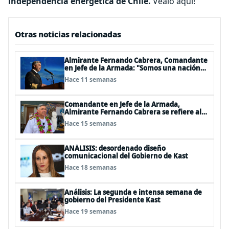
independencia energética de Chile.
Véalo aquí!
Otras noticias relacionadas
Almirante Fernando Cabrera, Comandante
en Jefe de la Armada: "Somos una nación
Americana, Polinésica y Antártica;
Hace 11 semanas
bioceánica y tricontinental, cuyo destino
se definen en el mar"
Comandante en Jefe de la Armada,
Almirante Fernando Cabrera se refiere al
trabajo que realiza la Armada en Rapa Nui
Hace 15 semanas
ANÁLISIS: desordenado diseño
comunicacional del Gobierno de Kast
Hace 18 semanas
Análisis: La segunda e intensa semana de
gobierno del Presidente Kast
Hace 19 semanas