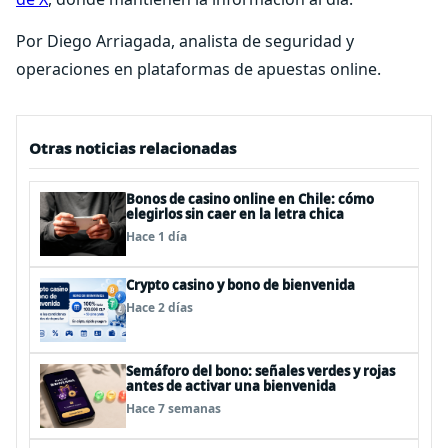
Por Diego Arriagada, analista de seguridad y
operaciones en plataformas de apuestas online.
Otras noticias relacionadas
Bonos de casino online en Chile: cómo
elegirlos sin caer en la letra chica
Hace 1 día
Crypto casino y bono de bienvenida
Hace 2 días
Semáforo del bono: señales verdes y rojas
antes de activar una bienvenida
Hace 7 semanas