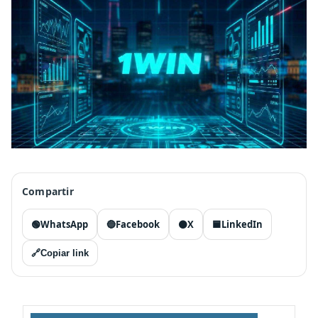
Compartir
🟢
WhatsApp
🔵
Facebook
⚫
X
🟦
LinkedIn
🔗
Copiar link