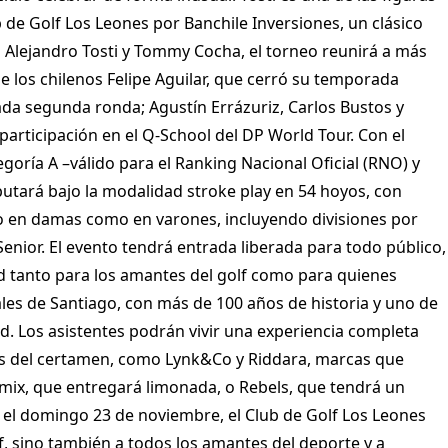
de Golf Los Leones por Banchile Inversiones, un clásico
s Alejandro Tosti y Tommy Cocha, el torneo reunirá a más
de los chilenos Felipe Aguilar, que cerró su temporada
a segunda ronda; Agustín Errázuriz, Carlos Bustos y
articipación en el Q-School del DP World Tour.
Con el
goría A –válido para el Ranking Nacional Oficial (RNO) y
utará bajo la modalidad stroke play en 54 hoyos, con
to en damas como en varones, incluyendo divisiones por
Senior.
El evento tendrá entrada liberada para todo público,
d tanto para los amantes del golf como para quienes
les de Santiago, con más de 100 años de historia y uno de
d.
Los asistentes podrán vivir una experiencia completa
es del certamen, como Lynk&Co y Riddara, marcas que
ix, que entregará limonada, o Rebels, que tendrá un
 y el domingo 23 de noviembre, el Club de Golf Los Leones
lf, sino también a todos los amantes del deporte y a