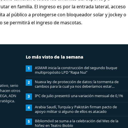
utar en familia.
El ingreso es por la entrada lateral, acceso
vita al público a protegerse con bloqueador solar y jockey o
o se permitirá el ingreso de mascotas.
Lo más visto de la semana
ASMAR inicia la construcción del segundo buque
1
multipropósito LPD “Rapa Nui”
Nueva ley de protección de datos: la tormenta de
2
tivo, serio
cambios para la cual ya nos deberíamos estar
e hacen otros
preparando
MEGA, ADN
IPC de julio presentó una variación mensual de 0,1%
3
ratégica.
Arabia Saudí, Turquía y Pakistán firman pacto de
4
apoyo militar si alguno de ellos es atacado
Bibliomóvil se suma a la celebración del Mes de la
5
Niñez en Teatro Biobío