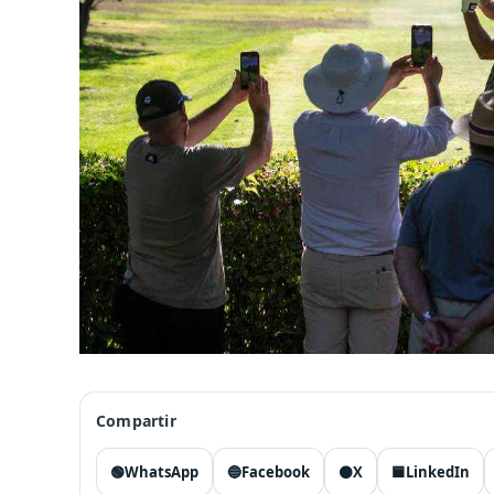
Compartir
🟢
WhatsApp
🔵
Facebook
⚫
X
🟦
LinkedIn