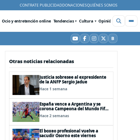
CONTRATE PUBLICIDAD
DONACIONES
QUIÉNES SOMOS
Ocio y entretención online
Tendencias
Cultura
Opinión
Videos
De
B
YouTube
Facebook
Instagram
X
Bluesky
Otras noticias relacionadas
Justicia sobresee al expresidente
de la ANFP Sergio Jadue
Hace 1 semana
España vence a Argentina y se
corona Campeona del Mundo Fifa
2026
Hace 2 semanas
El boxeo profesional vuelve a
sacudir Osorno este viernes