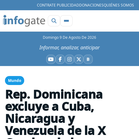
CONTRATE PUBLICIDAD
DONACIONES
QUIÉNES SOMOS
Domingo 9 De Agosto De 2026
Informar, analizar, anticipar
B
YouTube
Facebook
Instagram
X
Bluesky
Mundo
Rep. Dominicana
excluye a Cuba,
Nicaragua y
Venezuela de la X