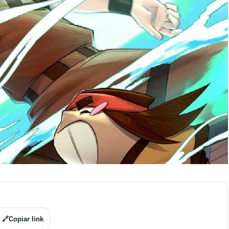
🔗
Copiar link