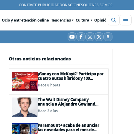
CONTRATE PUBLICIDAD
DONACIONES
QUIÉNES SOMOS
Ocio y entretención online
Tendencias
Cultura
Opinión
Videos
De
B
YouTube
Facebook
Instagram
X
Bluesky
Otras noticias relacionadas
¡Ganay con McKay®! Participa por
cuatro autos híbridos y 100
premios de $500.000
Hace 8 horas
The Walt Disney Company
anuncia a Alejandro Gowland
como Director de Ad Sales &
Hace 2 días
Partnerships para el Cono Sur
Paramount+ acaba de anunciar
las novedades para el mes de