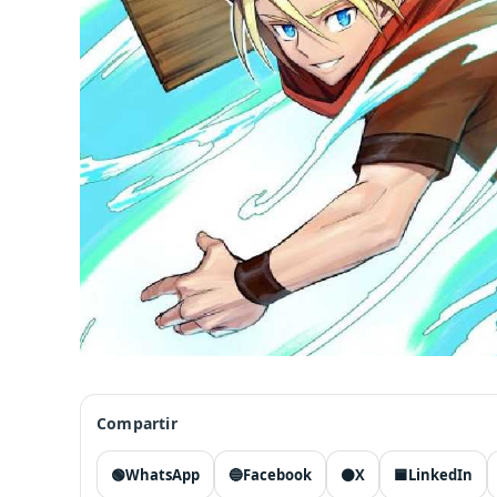
Compartir
🟢
WhatsApp
🔵
Facebook
⚫
X
🟦
LinkedIn