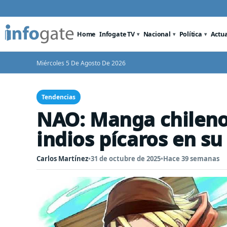
Home
Infogate TV
Nacional
Política
Actu
Miércoles 5 De Agosto De 2026
Tendencias
NAO: Manga chileno
indios pícaros en s
Carlos Martínez
•
31 de octubre de 2025
•
Hace 39 semanas