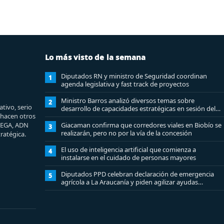
Lo más visto de la semana
Diputados RN y ministro de Seguridad coordinan
1
agenda legislativa y fast track de proyectos
Ministro Barros analizó diversos temas sobre
2
tivo, serio
desarrollo de capacidades estratégicas en sesión del
e hacen otros
Consejo de Política Espacial
MEGA, ADN
Giacaman confirma que corredores viales en Biobío se
3
realizarán, pero no por la vía de la concesión
ratégica.
El uso de inteligencia artificial que comienza a
4
instalarse en el cuidado de personas mayores
Diputados PPD celebran declaración de emergencia
5
agrícola a La Araucanía y piden agilizar ayudas
económicas a familias