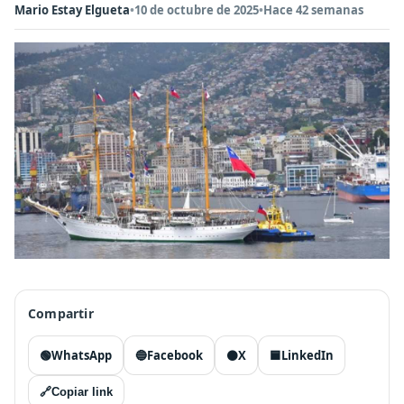
Mario Estay Elgueta
•
10 de octubre de 2025
•
Hace 42 semanas
Compartir
🟢
WhatsApp
🔵
Facebook
⚫
X
🟦
LinkedIn
🔗
Copiar link