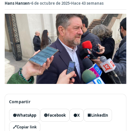
Hans Hansen
•
6 de octubre de 2025
•
Hace 43 semanas
Compartir
🟢
WhatsApp
🔵
Facebook
⚫
X
🟦
LinkedIn
🔗
Copiar link