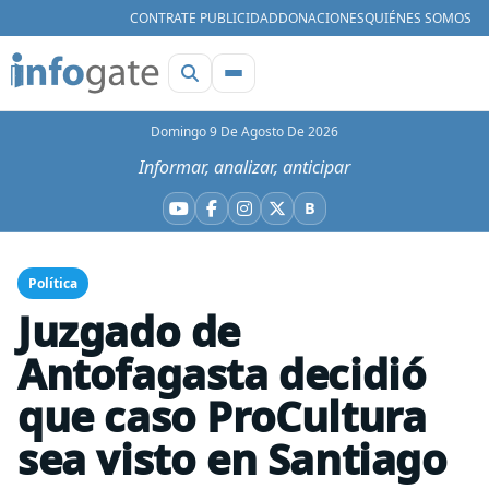
CONTRATE PUBLICIDAD
DONACIONES
QUIÉNES SOMOS
Domingo 9 De Agosto De 2026
Informar, analizar, anticipar
B
YouTube
Facebook
Instagram
X
Bluesky
Política
Juzgado de
Antofagasta decidió
que caso ProCultura
sea visto en Santiago