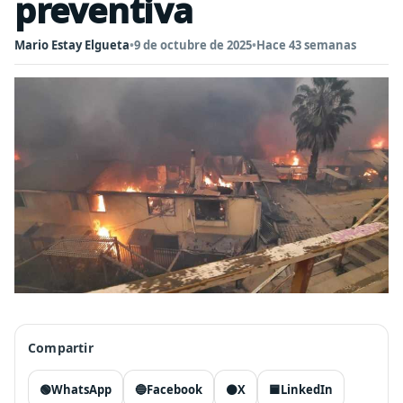
preventiva
Mario Estay Elgueta
•
9 de octubre de 2025
•
Hace 43 semanas
Compartir
🟢
WhatsApp
🔵
Facebook
⚫
X
🟦
LinkedIn