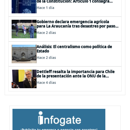
de la Constitución: Artículo 1 consagra
resguardar la seguridad nacional y
Hace 1 día
proteger a los ciudadanos
Gobierno declara emergencia agrícola
para La Araucanía tras desastres por pasos
de sistemas frontales
Hace 2 días
Análisis: El centralismo como política de
Estado
Hace 2 días
Dettleff resalta la importancia para Chile
de la presentación ante la ONU de la
Plataforma Continental Extendida del
Hace 4 días
Archipiélago Juan Fernández