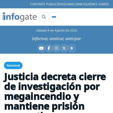
CONTRATE PUBLICIDAD
DONACIONES
QUIÉNES SOMOS
Sábado 8 De Agosto De 2026
Informar, analizar, anticipar
B
YouTube
Facebook
Instagram
X
Bluesky
Nacional
Justicia decreta cierre
de investigación por
megaincendio y
mantiene prisión