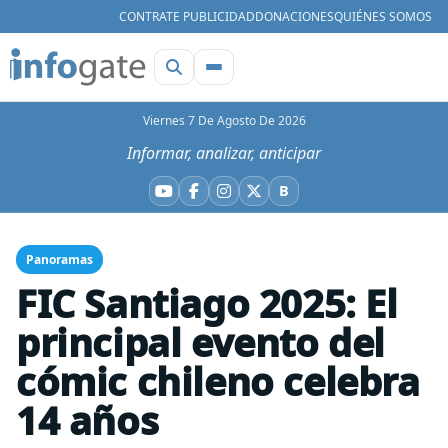
CONTRATE PUBLICIDAD
DONACIONES
QUIÉNES SOMOS
Viernes 7 De Agosto De 2026
Informar, analizar, anticipar
B
YouTube
Facebook
Instagram
X
Bluesky
Panoramas
FIC Santiago 2025: El
principal evento del
cómic chileno celebra
14 años