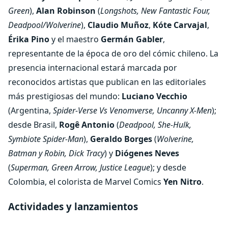
Green
),
Alan Robinson
(
Longshots, New Fantastic Four,
Deadpool/Wolverine
),
Claudio Muñoz
,
Kóte Carvajal
,
Érika Pino
y el maestro
Germán Gabler
,
representante de la época de oro del cómic chileno. La
presencia internacional estará marcada por
reconocidos artistas que publican en las editoriales
más prestigiosas del mundo:
Luciano Vecchio
(Argentina,
Spider-Verse Vs Venomverse, Uncanny X-Men
);
desde Brasil,
Rogê Antonio
(
Deadpool, She-Hulk,
Symbiote Spider-Man
),
Geraldo Borges
(
Wolverine,
Batman y Robin, Dick Tracy
) y
Diógenes Neves
(
Superman, Green Arrow, Justice League
); y desde
Colombia, el colorista de Marvel Comics
Yen Nitro
.
Actividades y lanzamientos