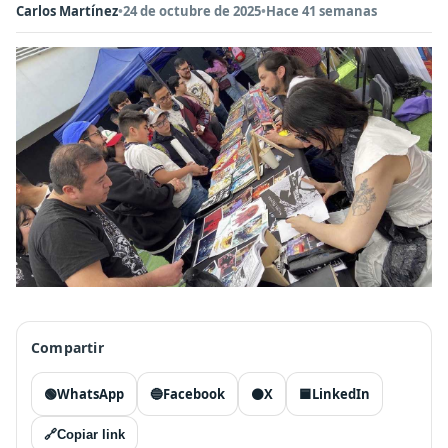
Carlos Martínez
•
24 de octubre de 2025
•
Hace 41 semanas
Compartir
🟢
WhatsApp
🔵
Facebook
⚫
X
🟦
LinkedIn
🔗
Copiar link