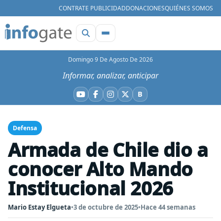
CONTRATE PUBLICIDAD
DONACIONES
QUIÉNES SOMOS
Domingo 9 De Agosto De 2026
Informar, analizar, anticipar
B
YouTube
Facebook
Instagram
X
Bluesky
Defensa
Armada de Chile dio a
conocer Alto Mando
Institucional 2026
Mario Estay Elgueta
•
3 de octubre de 2025
•
Hace 44 semanas