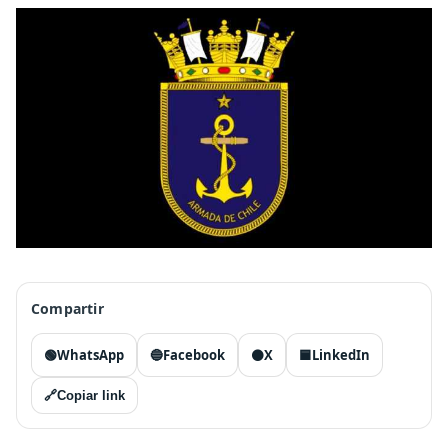
Compartir
🟢
WhatsApp
🔵
Facebook
⚫
X
🟦
LinkedIn
🔗
Copiar link