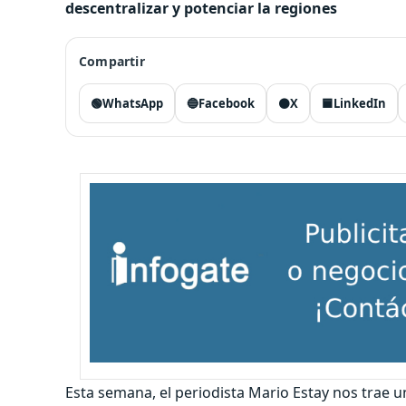
descentralizar y potenciar la regiones
Compartir
🟢
WhatsApp
🔵
Facebook
⚫
X
🟦
LinkedIn
Esta semana, el periodista Mario Estay nos trae 