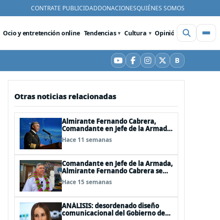
CONTRATE PUBLICIDAD
DONACIONES
QUIÉNES SOMOS
Ocio y entretención online
Tendencias
Cultura
Opinión
Videos
De
B
YouTube
Facebook
Instagram
X
Bluesky
Otras noticias relacionadas
Almirante Fernando Cabrera,
Comandante en Jefe de la Armada:
"Somos una nación Americana,
Hace 11 semanas
Polinésica y Antártica; bioceánica
y tricontinental, cuyo destino se
definen en el mar"
Comandante en Jefe de la Armada,
Almirante Fernando Cabrera se
refiere al trabajo que realiza la
Hace 15 semanas
Armada en Rapa Nui
ANÁLISIS: desordenado diseño
comunicacional del Gobierno de