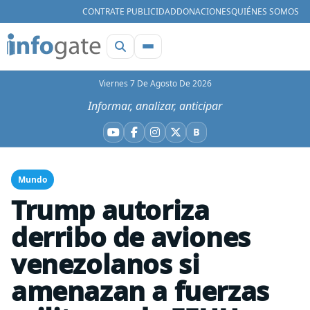
CONTRATE PUBLICIDAD
DONACIONES
QUIÉNES SOMOS
Viernes 7 De Agosto De 2026
Informar, analizar, anticipar
B
YouTube
Facebook
Instagram
X
Bluesky
Mundo
Trump autoriza
derribo de aviones
venezolanos si
amenazan a fuerzas