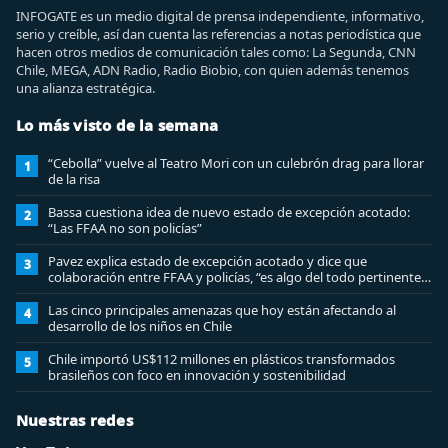
INFOGATE es un medio digital de prensa independiente, informativo,
serio y creíble, así dan cuenta las referencias a notas periodística que
hacen otros medios de comunicación tales como: La Segunda, CNN
Chile, MEGA, ADN Radio, Radio Biobio, con quien además tenemos
una alianza estratégica.
Lo más visto de la semana
“Cebolla” vuelve al Teatro Mori con un culebrón drag para llorar
1
de la risa
Bassa cuestiona idea de nuevo estado de excepción acotado:
2
“Las FFAA no son policías”
Pavez explica estado de excepción acotado y dice que
3
colaboración entre FFAA y policías, “es algo del todo pertinente
analizar”
Las cinco principales amenazas que hoy están afectando al
4
desarrollo de los niños en Chile
Chile importó US$112 millones en plásticos transformados
5
brasileños con foco en innovación y sostenibilidad
Nuestras redes