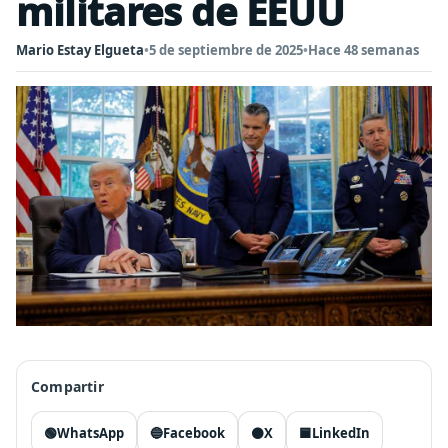
militares de EEUU
Mario Estay Elgueta
•
5 de septiembre de 2025
•
Hace 48 semanas
Compartir
🟢
WhatsApp
🔵
Facebook
⚫
X
🟦
LinkedIn