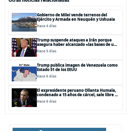
Otras noticias relacionadas
Gobierno de Milei vende terrenos del
Ejército y Armada en Neuquén y Ushuaia
Hace 4 días
Trump suspende ataques a Irán porque
asegura haber alcanzado «las bases de un
acuerdo»
Hace 5 días
Trump publica imagen de Venezuela como
Estado 51 de los EEUU
Hace 6 días
El expresidente peruano Ollanta Humala,
condenado a 15 años de cárcel, sale libre al
anularse su caso
Hace 6 días