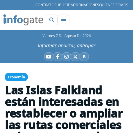
CONTRATE PUBLICIDAD
DONACIONES
QUIÉNES SOMOS
Viernes 7 De Agosto De 2026
Informar, analizar, anticipar
B
YouTube
Facebook
Instagram
X
Bluesky
Economía
Las Islas Falkland
están interesadas en
restablecer o ampliar
las rutas comerciales