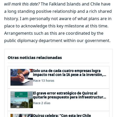
will mark this date?
The Falkland Islands and Chile have
a long standing positive relationship and a rich shared
history. I am personally not aware of what plans are in
place to acknowledge this key milestone at this time.
Arrangements such as this are coordinated by the
public diplomacy department within our government.
Otras noticias relacionadas
Solo una de cada cuatro empresas logra
impacto real con la IA pese a la inversión,
según el Foro Económico Mundial
Hace 13 horas
El grave error estratégico de Quiroz al
quitarle presupuesto para infraestructura
vial del Biobío
Hace 2 días
Quiroz celebra: “Con esta ley Chile