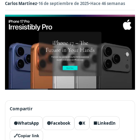
Carlos Martínez
•
16 de septiembre de 2025
•
Hace 46 semanas
Compartir
🟢
WhatsApp
🔵
Facebook
⚫
X
🟦
LinkedIn
🔗
Copiar link