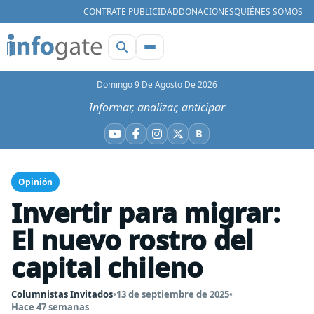
CONTRATE PUBLICIDAD
DONACIONES
QUIÉNES SOMOS
Domingo 9 De Agosto De 2026
Informar, analizar, anticipar
B
YouTube
Facebook
Instagram
X
Bluesky
Opinión
Invertir para migrar:
El nuevo rostro del
capital chileno
Columnistas Invitados
•
13 de septiembre de 2025
•
Hace 47 semanas