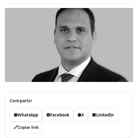
Compartir
🟢
WhatsApp
🔵
Facebook
⚫
X
🟦
LinkedIn
🔗
Copiar link