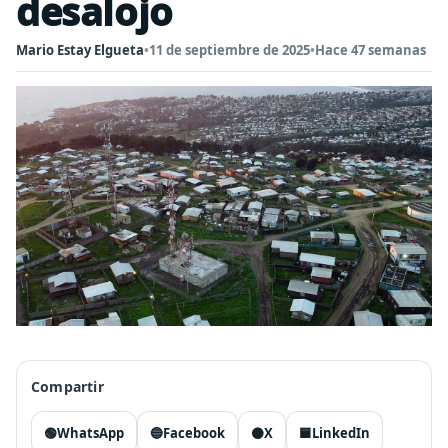
desalojo
Mario Estay Elgueta
•
11 de septiembre de 2025
•
Hace 47 semanas
Compartir
🟢
WhatsApp
🔵
Facebook
⚫
X
🟦
LinkedIn