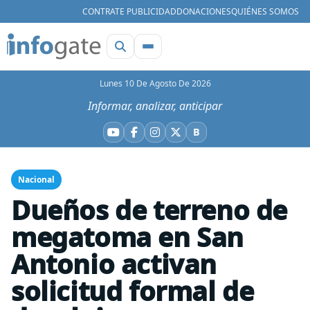
CONTRATE PUBLICIDAD
DONACIONES
QUIÉNES SOMOS
Lunes 10 De Agosto De 2026
Informar, analizar, anticipar
B
YouTube
Facebook
Instagram
X
Bluesky
Nacional
Dueños de terreno de
megatoma en San
Antonio activan
solicitud formal de