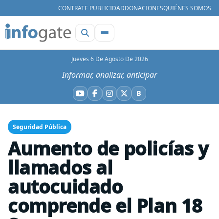
CONTRATE PUBLICIDAD
DONACIONES
QUIÉNES SOMOS
Jueves 6 De Agosto De 2026
Informar, analizar, anticipar
B
YouTube
Facebook
Instagram
X
Bluesky
Seguridad Pública
Aumento de policías y
llamados al
autocuidado
comprende el Plan 18