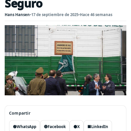
Seguro
Hans Hansen
•
17 de septiembre de 2025
•
Hace 46 semanas
Compartir
🟢
WhatsApp
🔵
Facebook
⚫
X
🟦
LinkedIn