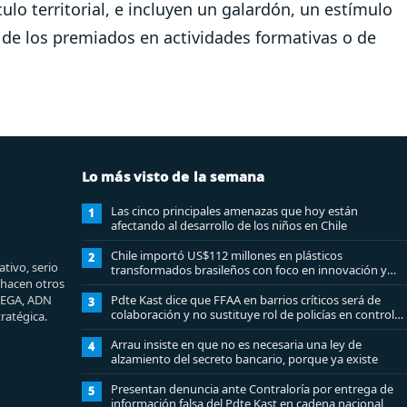
ulo territorial, e incluyen un galardón, un estímulo
 de los premiados en actividades formativas o de
Lo más visto de la semana
Las cinco principales amenazas que hoy están
1
afectando al desarrollo de los niños en Chile
Chile importó US$112 millones en plásticos
2
tivo, serio
transformados brasileños con foco en innovación y
e hacen otros
sostenibilidad
MEGA, ADN
Pdte Kast dice que FFAA en barrios críticos será de
3
colaboración y no sustituye rol de policías en control
ratégica.
del orden público
Arrau insiste en que no es necesaria una ley de
4
alzamiento del secreto bancario, porque ya existe
Presentan denuncia ante Contraloría por entrega de
5
información falsa del Pdte Kast en cadena nacional