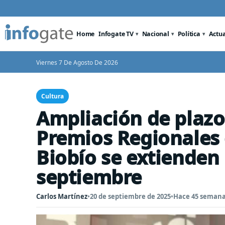
Home
Infogate TV
Nacional
Política
Actu
Viernes 7 De Agosto De 2026
Cultura
Ampliación de plazo:
Premios Regionales 
Biobío se extienden 
septiembre
Carlos Martínez
•
20 de septiembre de 2025
•
Hace 45 seman