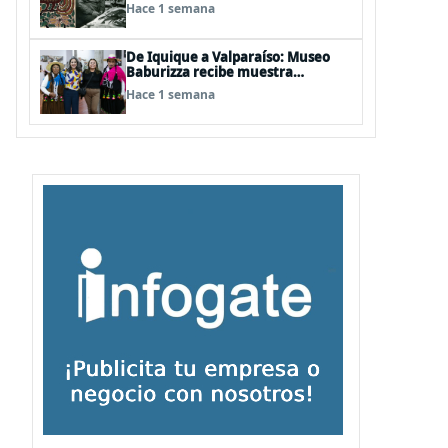
años del natalicio del artista textil
Hace 1 semana
y artesano tomecino Héctor
Herrera “El Pajarero”
De Iquique a Valparaíso: Museo
Baburizza recibe muestra
multimedial "Las Cumbias que
Hace 1 semana
escuchamos allá arriba"