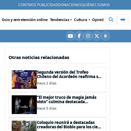
CONTRATE PUBLICIDAD
DONACIONES
QUIÉNES SOMOS
Ocio y entretención online
Tendencias
Cultura
Opinión
Videos
De
B
YouTube
Facebook
Instagram
X
Bluesky
Otras noticias relacionadas
Segunda versión del Trofeo
Chileno del Acordeón reafirma su
apuesta por la profesionalización
Hace 2 días
del instrumento en Chile
“El mejor truco de magia jamás
visto” culmina destacada
participación en el Festival Off
Hace 5 días
Avignon 2026
Coloquio reunirá a destacadas
creadoras del Biobío para los cien