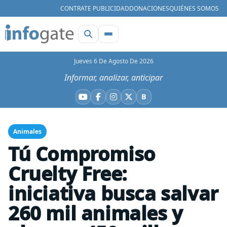
CONTRATE PUBLICIDAD
DONACIONES
QUIÉNES SOMOS
Jueves 6 De Agosto De 2026
Informar, analizar, anticipar
B
YouTube
Facebook
Instagram
X
Bluesky
Animales
Tú Compromiso
Cruelty Free:
iniciativa busca salvar
260 mil animales y