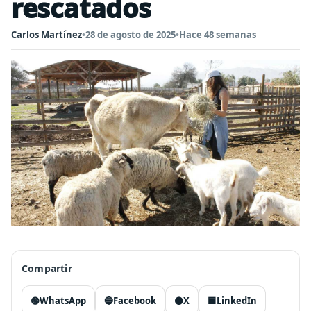
rescatados
Carlos Martínez
•
28 de agosto de 2025
•
Hace 48 semanas
Compartir
🟢
WhatsApp
🔵
Facebook
⚫
X
🟦
LinkedIn