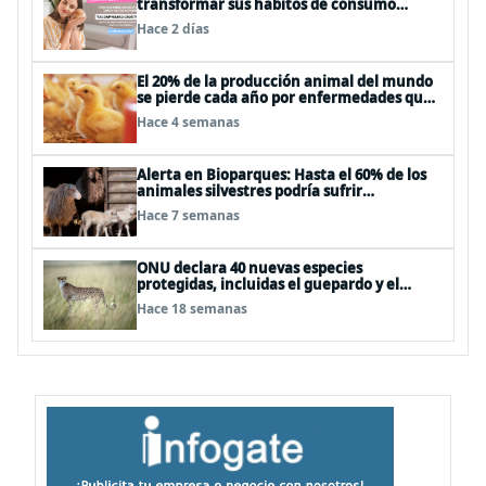
transformar sus hábitos de consumo
cosmético, alimenticio y de moda
Hace 2 días
El 20% de la producción animal del mundo
se pierde cada año por enfermedades que
se pueden evitar
Hace 4 semanas
Alerta en Bioparques: Hasta el 60% de los
animales silvestres podría sufrir
desnutrición por dietas mal formuladas
Hace 7 semanas
ONU declara 40 nuevas especies
protegidas, incluidas el guepardo y el
tiburón martillo
Hace 18 semanas