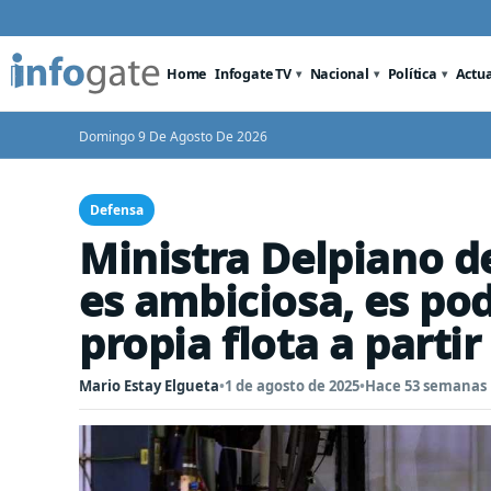
Home
Infogate TV
Nacional
Política
Actu
Domingo 9 De Agosto De 2026
Defensa
Ministra Delpiano d
es ambiciosa, es po
propia flota a parti
Mario Estay Elgueta
•
1 de agosto de 2025
•
Hace 53 semanas