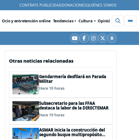
CONTRATE PUBLICIDAD
DONACIONES
QUIÉNES SOMOS
Ocio y entretención online
Tendencias
Cultura
Opinión
Videos
De
B
YouTube
Facebook
Instagram
X
Bluesky
Otras noticias relacionadas
Gendarmería desfilará en Parada
Militar
Hace 10 horas
Subsecretario para las FFAA
destaca la labor de la DIRECTEMAR
Hace 19 horas
ASMAR inicia la construcción del
segundo buque multipropósito