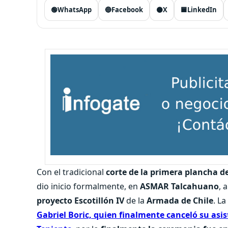
🟢
WhatsApp
🔵
Facebook
⚫
X
🟦
LinkedIn
Con el tradicional
corte de la primera plancha d
dio inicio formalmente, en
ASMAR Talcahuano
, 
proyecto Escotillón IV
de la
Armada de Chile
. L
Gabriel Boric, quien finalmente canceló su asis