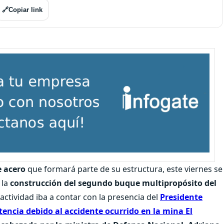
🔗
Copiar link
e acero
que formará parte de su estructura, este viernes se
a la
construcción del segundo buque multipropósito del
a actividad iba a contar con la presencia del
Presidente
tencia debido al accidente ocurrido en la mina El