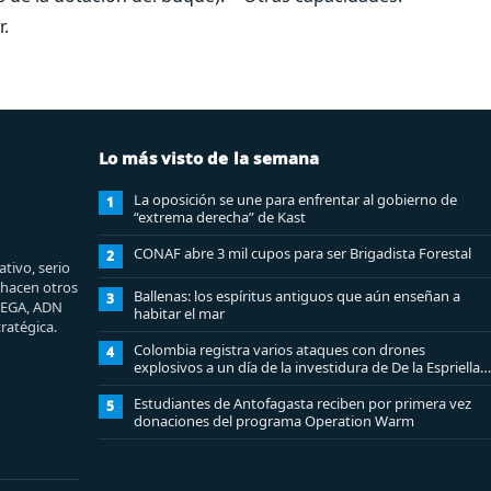
r.
Lo más visto de la semana
La oposición se une para enfrentar al gobierno de
1
“extrema derecha” de Kast
CONAF abre 3 mil cupos para ser Brigadista Forestal
2
tivo, serio
e hacen otros
Ballenas: los espíritus antiguos que aún enseñan a
3
MEGA, ADN
habitar el mar
ratégica.
Colombia registra varios ataques con drones
4
explosivos a un día de la investidura de De la Espriella:
un policía muerto
Estudiantes de Antofagasta reciben por primera vez
5
donaciones del programa Operation Warm