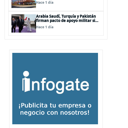
LPD “Rapa Nui”
Hace 1 día
Arabia Saudí, Turquía y Pakistán
firman pacto de apoyo militar si
alguno de ellos es atacado
Hace 1 día