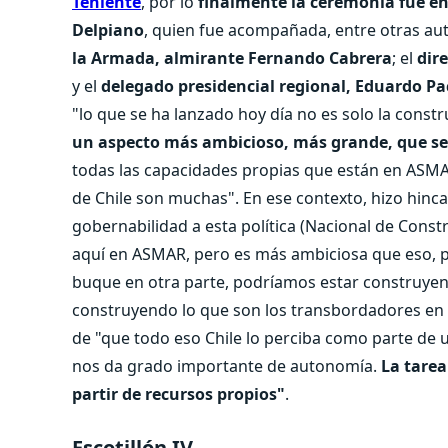
Teniente
, por lo
finalmente la ceremonia fue en
Delpiano
, quien fue acompañada, entre otras auto
la Armada, almirante Fernando Cabrera
; el
dire
y el
delegado presidencial regional, Eduardo P
"lo que se ha lanzado hoy día no es solo la cons
un aspecto más ambicioso, más grande, que se
todas las capacidades propias que están en ASMAR
de Chile son muchas". En ese contexto, hizo hinca
gobernabilidad a esta política (Nacional de Constr
aquí en ASMAR, pero es más ambiciosa que eso, p
buque en otra parte, podríamos estar construyen
construyendo lo que son los transbordadores en el
de "que todo eso Chile lo perciba como parte de u
nos da grado importante de autonomía.
La tarea
partir de recursos propios"
.
Escotillón IV