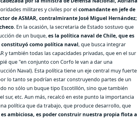
cabezada por la ministra de Defensa Nacional, Adriana
ridades militares y civiles por el
comandante en jefe de
ctor de ASMAR, contralmirante José Miguel Hernández
;
acheco
. En la ocasión, la secretaria de Estado sostuvo que
trucción de un buque,
es la política naval de Chile, que es
 constituyó como política naval
, que busca integrar
 y también todas las capacidades privadas, que en el sur
pié que "en conjunto con Corfo le van a dar una
ucción Naval). Esta política tiene un eje central muy fuerte
or lo tanto se podrían estar construyendo partes de un
do no sólo un buque tipo Escotillón, sino que también
 sur, etc. Aun más, recalcó en este punto la importancia
na política que da trabajo, que produce desarrollo, que
 es ambiciosa, es poder construir nuestra propia flota a