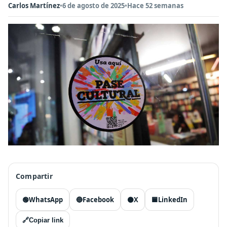
Carlos Martínez
•
6 de agosto de 2025
•
Hace 52 semanas
Compartir
🟢
WhatsApp
🔵
Facebook
⚫
X
🟦
LinkedIn
🔗
Copiar link