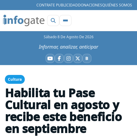
CONTRATE PUBLICIDAD
DONACIONES
QUIÉNES SOMOS
Sábado 8 De Agosto De 2026
Informar, analizar, anticipar
B
YouTube
Facebook
Instagram
X
Bluesky
Cultura
Habilita tu Pase
Cultural en agosto y
recibe este beneficio
en septiembre