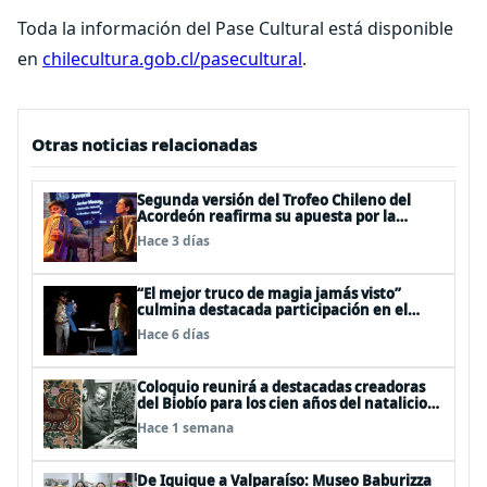
Toda la información del Pase Cultural está disponible
en
chilecultura.gob.cl/pasecultural
.
Otras noticias relacionadas
Segunda versión del Trofeo Chileno del
Acordeón reafirma su apuesta por la
profesionalización del instrumento en
Hace 3 días
Chile
“El mejor truco de magia jamás visto”
culmina destacada participación en el
Festival Off Avignon 2026
Hace 6 días
Coloquio reunirá a destacadas creadoras
del Biobío para los cien años del natalicio
del artista textil y artesano tomecino
Hace 1 semana
Héctor Herrera “El Pajarero”
De Iquique a Valparaíso: Museo Baburizza