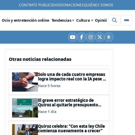
CONTRATE PUBLICIDAD
DONACIONES
QUIÉNES SOMOS
Ocio y entretención online
Tendencias
Cultura
Opinión
Videos
De
B
YouTube
Facebook
Instagram
X
Bluesky
Otras noticias relacionadas
Solo una de cada cuatro empresas
logra impacto real con la IA pese a
la inversión, según el Foro
Hace 5 horas
Económico Mundial
El grave error estratégico de
Quiroz al quitarle presupuesto
para infraestructura vial del
Hace 1 día
Biobío
Quiroz celebra: “Con esta ley Chile
comienza nuevamente a crecer”