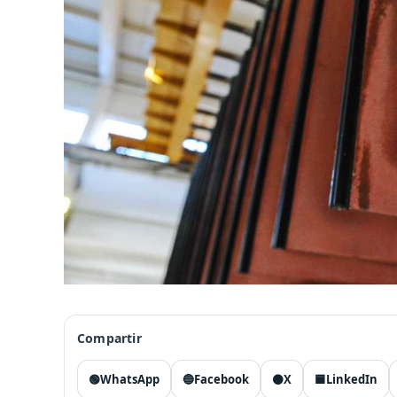
Compartir
🟢
WhatsApp
🔵
Facebook
⚫
X
🟦
LinkedIn