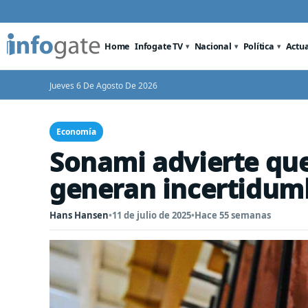
Home
Infogate TV
Nacional
Política
Actu
Jueves 6 De Agosto De 2026
Economía
Sonami advierte que
generan incertidum
Hans Hansen
•
11 de julio de 2025
•
Hace 55 semanas