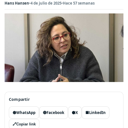
Hans Hansen
•
4 de julio de 2025
•
Hace 57 semanas
Compartir
🟢
WhatsApp
🔵
Facebook
⚫
X
🟦
LinkedIn
🔗
Copiar link