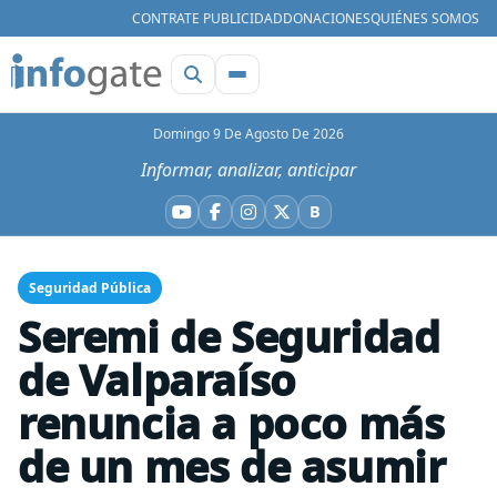
CONTRATE PUBLICIDAD
DONACIONES
QUIÉNES SOMOS
Domingo 9 De Agosto De 2026
Informar, analizar, anticipar
B
YouTube
Facebook
Instagram
X
Bluesky
Seguridad Pública
Seremi de Seguridad
de Valparaíso
renuncia a poco más
de un mes de asumir