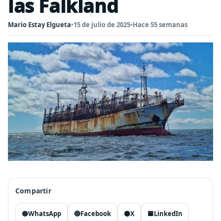
las Falkland
Mario Estay Elgueta
•
15 de julio de 2025
•
Hace 55 semanas
Compartir
🟢
WhatsApp
🔵
Facebook
⚫
X
🟦
LinkedIn