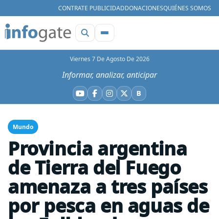
CONTRATE PUBLICIDAD
DONACIONES
QUIÉNES SOMOS
Viernes 7 De Agosto De 2026
Informar, analizar, anticipar
B
YouTube
Facebook
Instagram
X
Bluesky
Mundo
Provincia argentina
de Tierra del Fuego
amenaza a tres países
por pesca en aguas de