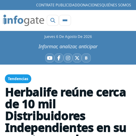
CONTRATE PUBLICIDAD
DONACIONES
QUIÉNES SOMOS
Jueves 6 De Agosto De 2026
Informar, analizar, anticipar
B
YouTube
Facebook
Instagram
X
Bluesky
Tendencias
Herbalife reúne cerca
de 10 mil
Distribuidores
Independientes en su