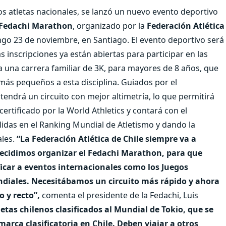
os atletas nacionales, se lanzó un nuevo evento deportivo
Fedachi Marathon
, organizado por la
Federación Atlética
go 23 de noviembre, en Santiago. El evento deportivo será
as inscripciones ya están abiertas para participar en las
a una carrera familiar de 3K, para mayores de 8 años, que
s más pequeños a esta disciplina. Guiados por el
endrá un circuito con mejor altimetría, lo que permitirá
rtificado por la World Athletics y contará con el
álidas en el Ranking Mundial de Atletismo y dando la
ales.
“La Federación Atlética de Chile siempre va a
o decidimos organizar el Fedachi Marathon, para que
icar a eventos internacionales como los Juegos
iales. Necesitábamos un circuito más rápido y ahora
 y recto”,
comenta el presidente de la Fedachi, Luis
etas chilenos clasificados al Mundial de Tokio, que se
arca clasificatoria en Chile. Deben viajar a otros