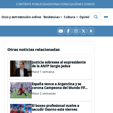
CONTRATE PUBLICIDAD
DONACIONES
QUIÉNES SOMOS
Ocio y entretención online
Tendencias
Cultura
Opinión
Videos
De
B
YouTube
Facebook
Instagram
X
Bluesky
Otras noticias relacionadas
Justicia sobresee al expresidente
de la ANFP Sergio Jadue
Hace 1 semana
España vence a Argentina y se
corona Campeona del Mundo Fifa
2026
Hace 2 semanas
El boxeo profesional vuelve a
sacudir Osorno este viernes