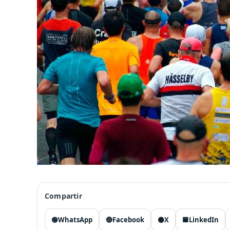
Compartir
🟢
WhatsApp
🔵
Facebook
⚫
X
🟦
LinkedIn