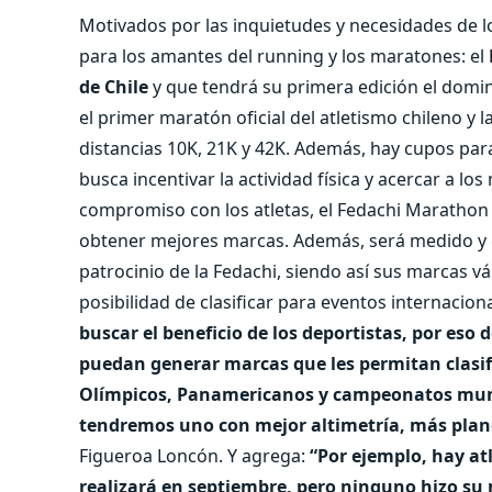
Motivados por las inquietudes y necesidades de l
para los amantes del running y los maratones: el
de Chile
y que tendrá su primera edición el domin
el primer maratón oficial del atletismo chileno y l
distancias 10K, 21K y 42K. Además, hay cupos par
busca incentivar la actividad física y acercar a lo
compromiso con los atletas, el Fedachi Marathon t
obtener mejores marcas. Además, será medido y ce
patrocinio de la Fedachi, siendo así sus marcas v
posibilidad de clasificar para eventos internacion
buscar el beneficio de los deportistas, por es
puedan generar marcas que les permitan clasif
Olímpicos, Panamericanos y campeonatos mund
tendremos uno con mejor altimetría, más plano
Figueroa Loncón. Y agrega:
“Por ejemplo, hay atl
realizará en septiembre, pero ninguno hizo su m