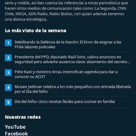
serio y creíble, así dan cuenta las referencias a notas periodística que
hacen otros medios de comunicación tales como: La Segunda, CNN
Chile, MEGA, ADN Radio, Radio Biobio, con quien además tenemos
una alianza estratégica.
Lo más visto de la semana
Debilitando la Defensa de la Nación: El Error de asignar a las
1
FFAA labores policiales
Presidente del PPD, diputado Raúl Soto, valora anuncios en
2
seguridad pero advierte ausencia clave: alzamiento del secreto
bancario
Pdte Kast y ministro Arrau intensifican agenda para dar a
3
conocer su ACOT
Museo Jedimar celebra a los más pequeños con entrada liberada
4
por el Día del Niño
Día del Niño: cinco recetas fáciles para cocinar en familia
5
Nuestras redes
YouTube
Facebook