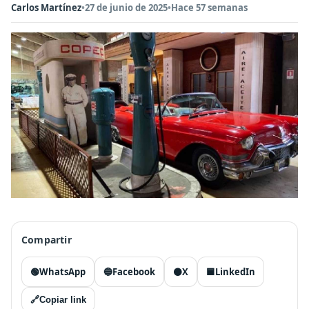
Carlos Martínez
•
27 de junio de 2025
•
Hace 57 semanas
Compartir
🟢
WhatsApp
🔵
Facebook
⚫
X
🟦
LinkedIn
🔗
Copiar link