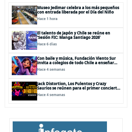
Museo Jedimar celebra a los más pequeños
con entrada liberada por el Día del Niño
Hace 1 hora
El talento de Japón y Chile se reúne en
‘Sesión FIC: Manga Santiago 2026’
Hace 6 días
Con baile y música, Fundación Viento Sur
invita a colegios de todo Chile a enseñar
autocuidado a los más pequeños
Hace 4 semanas
Jack Distortion, Los Pulentos y Crazy
Saurios se reúnen para el primer concierto
de rock familiar en Chile
Hace 4 semanas