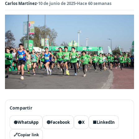
Carlos Martínez
•
10 de junio de 2025
•
Hace 60 semanas
Compartir
🟢
WhatsApp
🔵
Facebook
⚫
X
🟦
LinkedIn
🔗
Copiar link