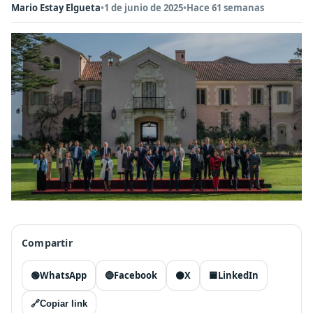
Mario Estay Elgueta
•
1 de junio de 2025
•
Hace 61 semanas
Compartir
🟢
WhatsApp
🔵
Facebook
⚫
X
🟦
LinkedIn
🔗
Copiar link