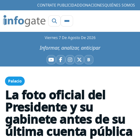
CONTRATE PUBLICIDAD
DONACIONES
QUIÉNES SOMOS
Viernes 7 De Agosto De 2026
Informar, analizar, anticipar
B
YouTube
Facebook
Instagram
X
Bluesky
Palacio
La foto oficial del
Presidente y su
gabinete antes de su
última cuenta pública