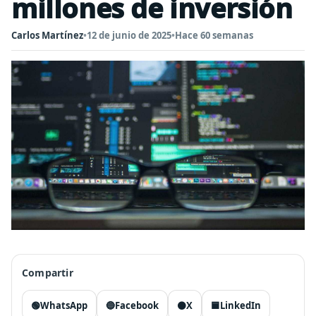
millones de inversión
Carlos Martínez
•
12 de junio de 2025
•
Hace 60 semanas
Compartir
🟢
WhatsApp
🔵
Facebook
⚫
X
🟦
LinkedIn