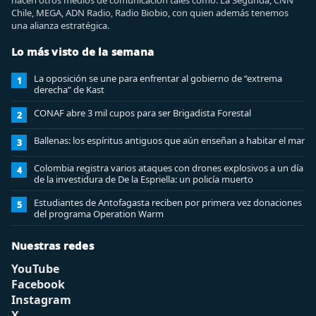
hacen otros medios de comunicación tales como: La Segunda, CNN
Chile, MEGA, ADN Radio, Radio Biobio, con quien además tenemos
una alianza estratégica.
Lo más visto de la semana
La oposición se une para enfrentar al gobierno de “extrema
1
derecha” de Kast
CONAF abre 3 mil cupos para ser Brigadista Forestal
2
Ballenas: los espíritus antiguos que aún enseñan a habitar el mar
3
Colombia registra varios ataques con drones explosivos a un día
4
de la investidura de De la Espriella: un policía muerto
Estudiantes de Antofagasta reciben por primera vez donaciones
5
del programa Operation Warm
Nuestras redes
YouTube
Facebook
Instagram
X