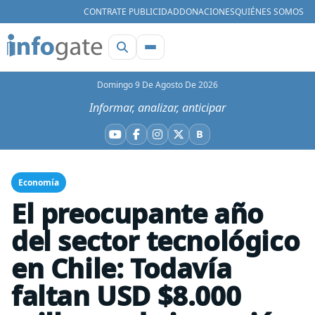
CONTRATE PUBLICIDAD
DONACIONES
QUIÉNES SOMOS
Domingo 9 De Agosto De 2026
Informar, analizar, anticipar
B
YouTube
Facebook
Instagram
X
Bluesky
Economía
El preocupante año
del sector tecnológico
en Chile: Todavía
faltan USD $8.000