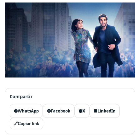
Compartir
🟢
WhatsApp
🔵
Facebook
⚫
X
🟦
LinkedIn
🔗
Copiar link