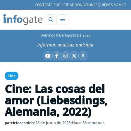
CONTRATE PUBLICIDAD
DONACIONES
QUIÉNES SOMOS
Domingo 9 De Agosto De 2026
Informar, analizar, anticipar
B
YouTube
Facebook
Instagram
X
Bluesky
Cine
Cine: Las cosas del
amor (Liebesdings,
Alemania, 2022)
patriciosesnich
•
28 de junio de 2025
•
Hace 58 semanas