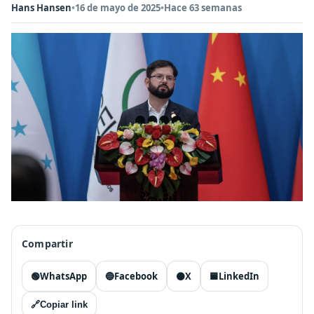
Hans Hansen
•
16 de mayo de 2025
•
Hace 63 semanas
Compartir
🟢
WhatsApp
🔵
Facebook
⚫
X
🟦
LinkedIn
🔗
Copiar link