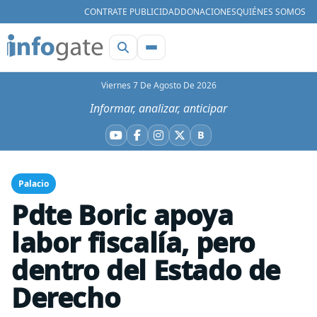
CONTRATE PUBLICIDAD
DONACIONES
QUIÉNES SOMOS
Viernes 7 De Agosto De 2026
Informar, analizar, anticipar
B
YouTube
Facebook
Instagram
X
Bluesky
Palacio
Pdte Boric apoya
labor fiscalía, pero
dentro del Estado de
Derecho