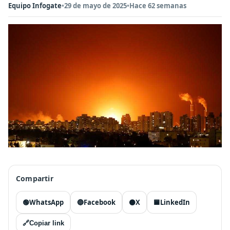
Equipo Infogate
•
29 de mayo de 2025
•
Hace 62 semanas
Compartir
🟢
WhatsApp
🔵
Facebook
⚫
X
🟦
LinkedIn
🔗
Copiar link