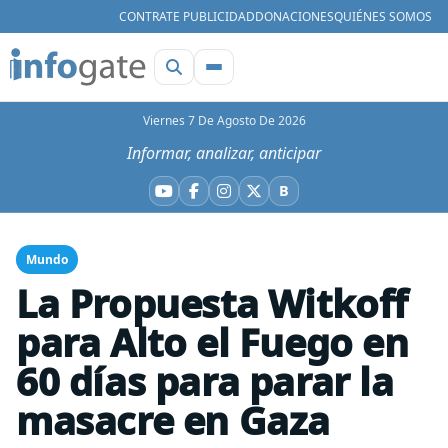
CONTRATE PUBLICIDAD
DONACIONES
QUIÉNES SOMOS
Viernes 7 De Agosto De 2026
Informar, analizar, anticipar
B
YouTube
Facebook
Instagram
X
Bluesky
Mundo
La Propuesta Witkoff
para Alto el Fuego en
60 días para parar la
masacre en Gaza