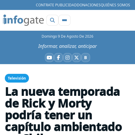
CONTRATE PUBLICIDAD
DONACIONES
QUIÉNES SOMOS
Domingo 9 De Agosto De 2026
Informar, analizar, anticipar
B
YouTube
Facebook
Instagram
X
Bluesky
Televisión
La nueva temporada
de Rick y Morty
podría tener un
capítulo ambientado