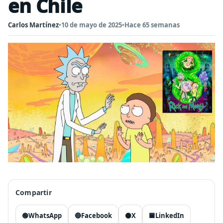
en Chile
Carlos Martínez
•
10 de mayo de 2025
•
Hace 65 semanas
Compartir
🟢
WhatsApp
🔵
Facebook
⚫
X
🟦
LinkedIn