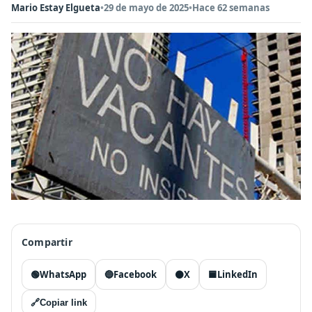
Mario Estay Elgueta
•
29 de mayo de 2025
•
Hace 62 semanas
Compartir
🟢
WhatsApp
🔵
Facebook
⚫
X
🟦
LinkedIn
🔗
Copiar link