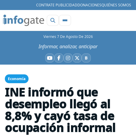
CONTRATE PUBLICIDAD
DONACIONES
QUIÉNES SOMOS
Viernes 7 De Agosto De 2026
Informar, analizar, anticipar
B
YouTube
Facebook
Instagram
X
Bluesky
Economía
INE informó que
desempleo llegó al
8,8% y cayó tasa de
ocupación informal