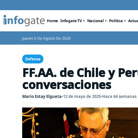
Home
Infogate TV
Nacional
Política
Actu
Jueves 6 De Agosto De 2026
Defensa
FF.AA. de Chile y Pe
conversaciones
Mario Estay Elgueta
•
12 de mayo de 2025
•
Hace 64 semanas