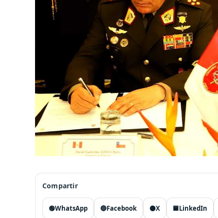
Compartir
🟢
WhatsApp
🔵
Facebook
⚫
X
🟦
LinkedIn