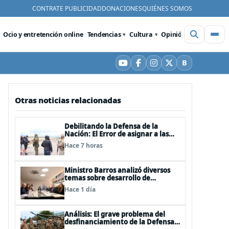
CONTRATE PUBLICIDAD
DONACIONES
QUIÉNES SOMOS
Ocio y entretención online
Tendencias
Cultura
Opinión
Videos
De
B
YouTube
Facebook
Instagram
X
Bluesky
Otras noticias relacionadas
Debilitando la Defensa de la
Nación: El Error de asignar a las
FFAA labores policiales
Hace 7 horas
Ministro Barros analizó diversos
temas sobre desarrollo de
capacidades estratégicas en
Hace 1 día
sesión del Consejo de Política
Espacial
Análisis: El grave problema del
desfinanciamiento de la Defensa