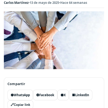
Carlos Martínez
•
13 de mayo de 2025
•
Hace 64 semanas
Compartir
🟢
WhatsApp
🔵
Facebook
⚫
X
🟦
LinkedIn
🔗
Copiar link