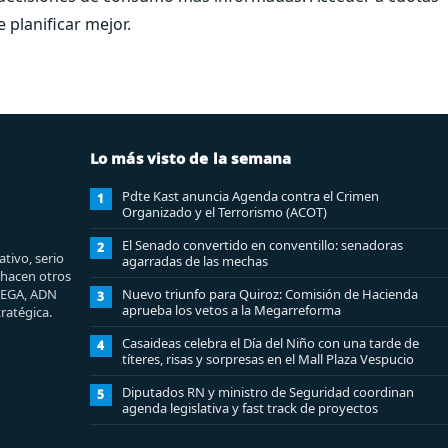
planificar mejor.
Lo más visto de la semana
Pdte Kast anuncia Agenda contra el Crimen
1
Organizado y el Terrorismo (ACOT)
El Senado convertido en conventillo: senadoras
2
tivo, serio
agarradas de las mechas
e hacen otros
MEGA, ADN
Nuevo triunfo para Quiroz: Comisión de Hacienda
3
aprueba los vetos a la Megarreforma
ratégica.
Casaideas celebra el Día del Niño con una tarde de
4
títeres, risas y sorpresas en el Mall Plaza Vespucio
Diputados RN y ministro de Seguridad coordinan
5
agenda legislativa y fast track de proyectos