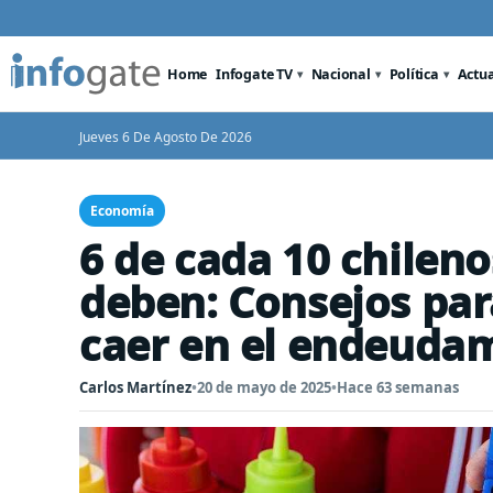
Home
Infogate TV
Nacional
Política
Actu
Jueves 6 De Agosto De 2026
Economía
6 de cada 10 chilen
deben: Consejos par
caer en el endeuda
Carlos Martínez
•
20 de mayo de 2025
•
Hace 63 semanas