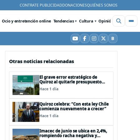
CONTRATE PUBLICIDAD
DONACIONES
QUIÉNES SOMOS
Ocio y entretención online
Tendencias
Cultura
Opinión
Videos
De
B
YouTube
Facebook
Instagram
X
Bluesky
Otras noticias relacionadas
El grave error estratégico de
Quiroz al quitarle presupuesto
para infraestructura vial del
Hace 1 día
Biobío
Quiroz celebra: “Con esta ley Chile
comienza nuevamente a crecer”
Hace 1 día
Imacec de junio se ubica en 2,4%,
rompiendo racha negativa y