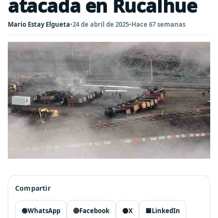
atacada en Rucalhue
Mario Estay Elgueta
•
24 de abril de 2025
•
Hace 67 semanas
Compartir
🟢
WhatsApp
🔵
Facebook
⚫
X
🟦
LinkedIn