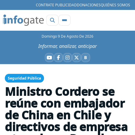
CONTRATE PUBLICIDAD
DONACIONES
QUIÉNES SOMOS
Domingo 9 De Agosto De 2026
Informar, analizar, anticipar
B
YouTube
Facebook
Instagram
X
Bluesky
Seguridad Pública
Ministro Cordero se
reúne con embajador
de China en Chile y
directivos de empresa