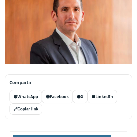
Compartir
🟢
WhatsApp
🔵
Facebook
⚫
X
🟦
LinkedIn
🔗
Copiar link