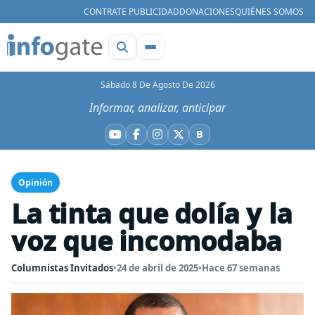
CONTRATE PUBLICIDAD
DONACIONES
QUIÉNES SOMOS
Sábado 8 De Agosto De 2026
Informar, analizar, anticipar
B
YouTube
Facebook
Instagram
X
Bluesky
Opinión
La tinta que dolía y la
voz que incomodaba
Columnistas Invitados
•
24 de abril de 2025
•
Hace 67 semanas