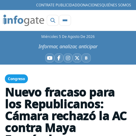
CONTRATE PUBLICIDAD
DONACIONES
QUIÉNES SOMOS
Miércoles 5 De Agosto De 2026
Informar, analizar, anticipar
B
YouTube
Facebook
Instagram
X
Bluesky
Congreso
Nuevo fracaso para
los Republicanos:
Cámara rechazó la AC
contra Maya