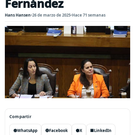
Fernández
Hans Hansen
•
26 de marzo de 2025
•
Hace 71 semanas
Compartir
🟢
WhatsApp
🔵
Facebook
⚫
X
🟦
LinkedIn