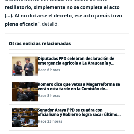
resiliatorio, simplemente no se completa el acto
(…). Al no dictarse el decreto, ese acto jamás tuvo
plena eficacia
”, detalló.
Otras noticias relacionadas
Diputados PPD celebran declaración de
emergencia agrícola a La Araucanía y
piden agilizar ayudas económicas a
Hace 6 horas
familias
Romero dice que vetos a Megarreforma se
verán esta tarde en la Comisión de
Hacienda
Hace 8 horas
Senador Araya PPD se cuadra con
oficialismo y Gobierno logra sacar último
punto pendiente de la Megarreforma
Hace 23 horas