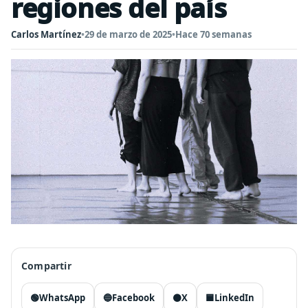
regiones del país
Carlos Martínez
•
29 de marzo de 2025
•
Hace 70 semanas
Compartir
🟢
WhatsApp
🔵
Facebook
⚫
X
🟦
LinkedIn