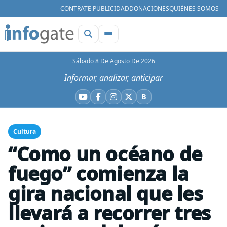
CONTRATE PUBLICIDAD
DONACIONES
QUIÉNES SOMOS
Sábado 8 De Agosto De 2026
Informar, analizar, anticipar
B
YouTube
Facebook
Instagram
X
Bluesky
Cultura
“Como un océano de
fuego” comienza la
gira nacional que les
llevará a recorrer tres